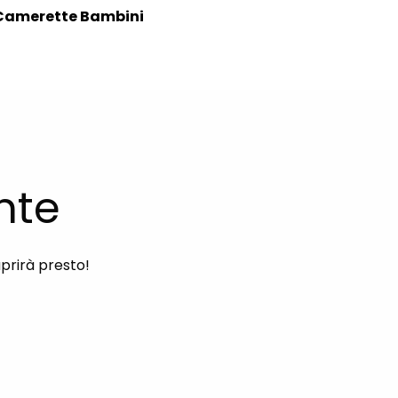
Camerette Bambini
nte
aprirà presto!