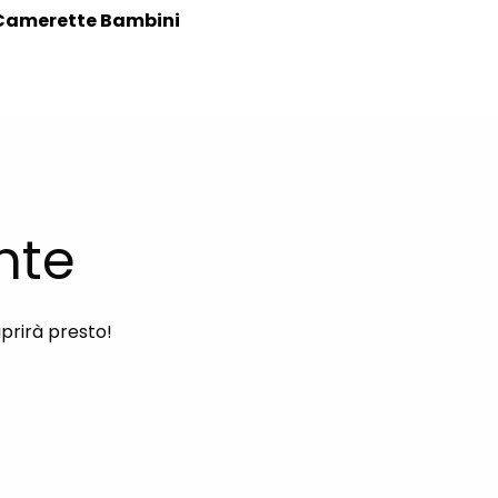
Camerette Bambini
nte
aprirà presto!