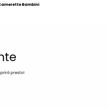
Camerette Bambini
nte
aprirà presto!