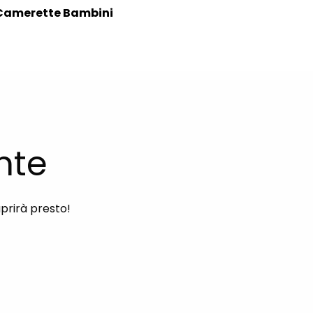
Camerette Bambini
nte
aprirà presto!