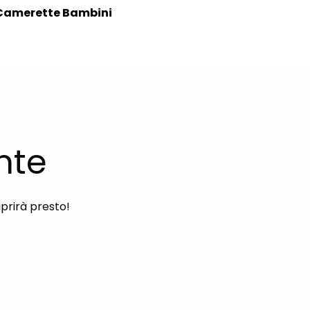
Camerette Bambini
nte
aprirà presto!