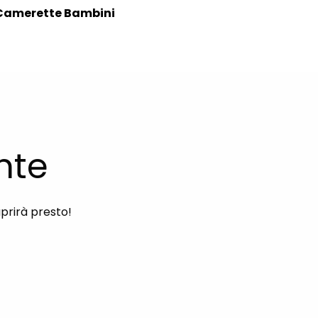
Camerette Bambini
nte
aprirà presto!