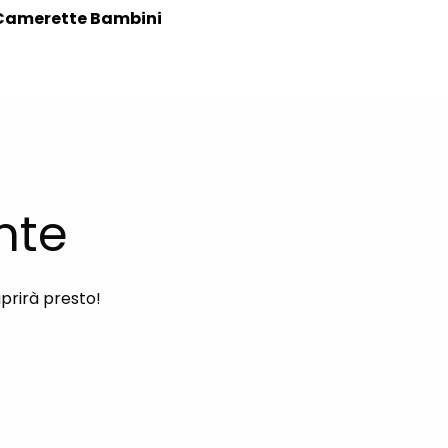
Camerette Bambini
nte
aprirà presto!