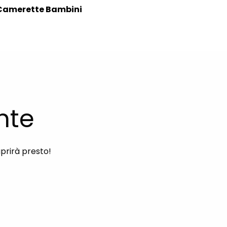
Camerette Bambini
nte
aprirà presto!