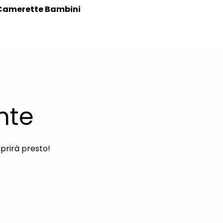
Camerette Bambini
nte
aprirà presto!