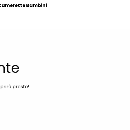
Camerette Bambini
nte
aprirà presto!