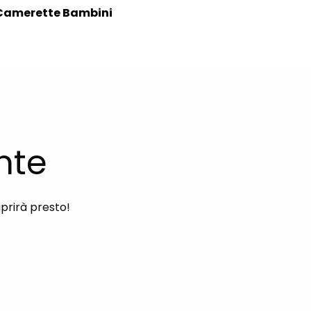
Camerette Bambini
nte
aprirà presto!