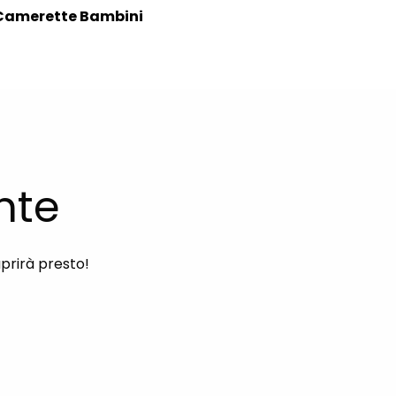
Camerette Bambini
nte
aprirà presto!