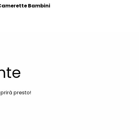
Camerette Bambini
nte
aprirà presto!