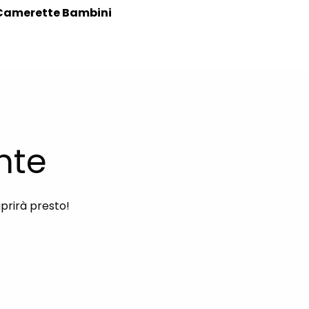
Camerette Bambini
nte
aprirà presto!