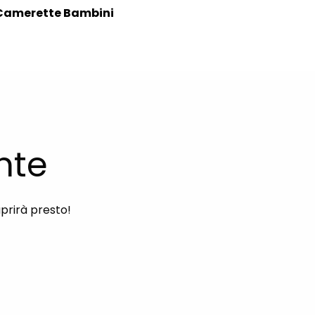
Camerette Bambini
nte
aprirà presto!